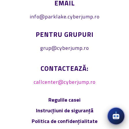
EMAIL
info@parklake.cyberjump.ro
PENTRU GRUPURI
grup@cyberjump.ro
CONTACTEAZĂ:
callcenter@cyberjump.ro
Regulile casei
Instrucțiuni de siguranță
Politica de confidențialitate