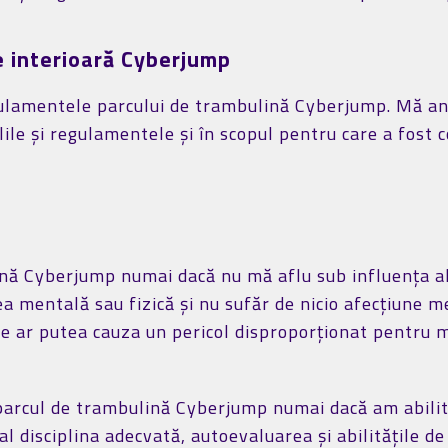
e interioară Cyberjump
regulamentele parcului de trambulină Cyberjump. Mă an
le și regulamentele și în scopul pentru care a fost c
ină Cyberjump numai dacă nu mă aflu sub influența al
a mentală sau fizică și nu sufăr de nicio afecțiune m
re ar putea cauza un pericol disproporționat pentru m
parcul de trambulină Cyberjump numai dacă am abilită
al disciplina adecvată, autoevaluarea și abilitățile de 