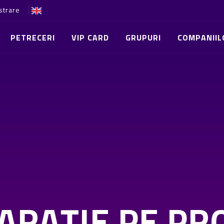
strare
PETRECERI
VIP CARD
GRUPURI
COMPANIIL
ARAȚIE PE PR