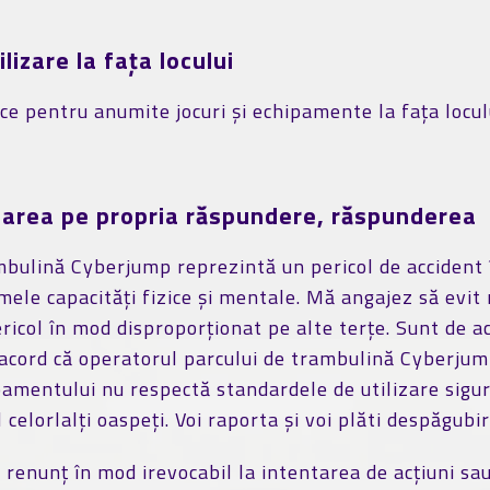
lizare la fața locului
ce pentru anumite jocuri și echipamente la fața locului,
lizarea pe propria răspundere, răspunderea
bulină Cyberjump reprezintă un pericol de accident în
mele capacități fizice și mentale. Mă angajez să evit 
col în mod disproporționat pe alte terțe. Sunt de aco
 acord că operatorul parcului de trambulină Cyberjum
pamentului nu respectă standardele de utilizare sigur
lorlalți oaspeți. Voi raporta și voi plăti despăgubi
 renunț în mod irevocabil la intentarea de acțiuni sau