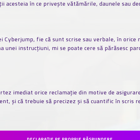
ții acesteia în ce privește vătămările, daunele sau de
 Cyberjump, fie că sunt scrise sau verbale, în orice 
ma unei instrucțiuni, mi se poate cere să părăsesc pa
ortez imediat orice reclamație din motive de asigurare
ent, și că trebuie să precizez și să cuantific în scris
DECLARAȚIE PE PROPRIE RĂSPUNDERE