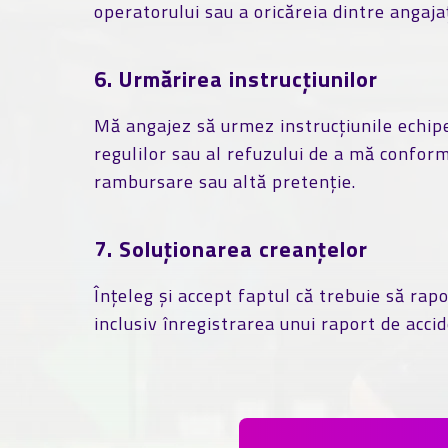
operatorului sau a oricăreia dintre angaja
6. Urmărirea instrucțiunilor
Mă angajez să urmez instrucțiunile echipei
regulilor sau al refuzului de a mă confor
rambursare sau altă pretenție.
7. Soluționarea creanțelor
Înțeleg și accept faptul că trebuie să rap
inclusiv înregistrarea unui raport de accid